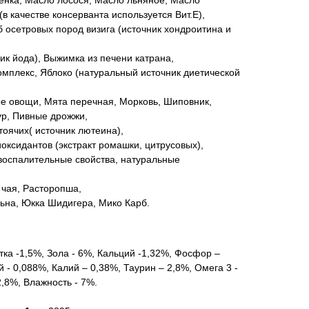
енка, Масло лосося, Масло льняное, Масло
в качестве консерванта используется Вит.E),
осетровых пород визига (источник хондроитина и
ик йода), Выжимка из печени катрана,
мплекс, Яблоко (натуральный источник диетической
е овощи, Мята перечная, Морковь, Шиповник,
ур, Пивные дрожжи,
тоячих( источник лютеина),
оксидантов (экстракт ромашки, цитрусовых),
воспалительные свойства, натуральные
 чая, Расторопша,
льна, Юкка Шидигера, Мико Карб.
тка -1,5%, Зола - 6%, Кальций -1,32%, Фосфор –
й - 0,088%, Калий – 0,38%, Таурин – 2,8%, Омега 3 -
2,8%, Влажность - 7%.