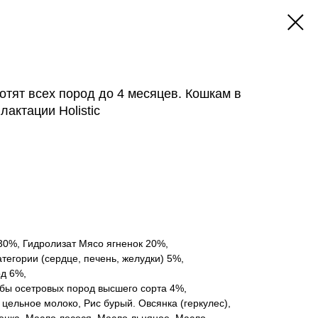
котят всех пород до 4 месяцев. Кошкам в
актации Holistic
30%, Гидролизат Мясо ягненок 20%,
тегории (сердце, печень, желудки) 5%,
д 6%,
ы осетровых пород высшего сорта 4%,
цельное молоко, Рис бурый. Овсянка (геркулес),