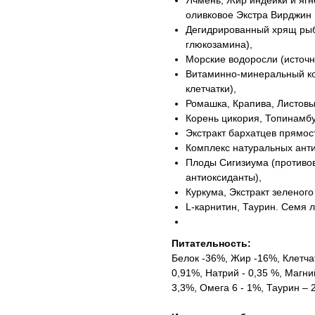
Ячмень, Жир индейки и ягн
оливковое Экстра Вирджин (
Дегидрированный хрящ рыб 
глюкозамина),
Морские водоросли (источн
Витаминно-минеральный ко
клетчатки),
Ромашка, Крапива, Листовы
Корень цикория, Топинамб
Экстракт бархатцев прямос
Комплекс натуральных анти
Плоды Сигизиума (противо
антиоксиданты),
Куркума, Экстракт зеленого
L-карнитин, Таурин. Семя 
Питательность:
Белок -36%, Жир -16%, Клетча
0,91%, Натрий - 0,35 %, Магни
3,3%, Омега 6 - 1%, Таурин – 