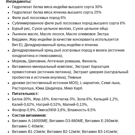
Ингредиенты:
Гидролизат белка мяса индейки высшего сорта 30%
Гидролизат белка мяса ягненка высшего сорта 25%
Филе рыб лососевых пород 6%
Сублимированное филе рыб лососевых пород высшего сорта 6%
Бурый рис, Сухое цельное молоко, Сухое цельное яйцо
Льняное масло, Масло лосося, Масло оливковое Экстра
Вирджин, Жир индейки (в качестве консерванта используется
Вит.E), Дегидрированный хрящ индейки и ягненка
Дегидрированный хрящ рыб осетровых пород и визига (источник
хондроитина и глюкозамина),
Морковь, Шиповник, Аптечная ромашка, Фенхель
Витаминно-минеральный комплекс, Экстракт бархатцев
прямостоячих (источник лютеина), Экстракт цикория (натуральный
пробиотик и источник инулина), Пивные
дрожжи (естественный источник MOS), L-карнитин, Семя льна,
Расторопша, Юкка Шидигера, Мико Карб.
Питательност:
Белок-30%, Жир-16%, Клетчатка-3%, Зола-6%, Кальций-1,2%,
Калий-0,62%, Натрий-0,52%, Магний-0,13%,
Фосфор-0,9%, Омега3\6\9-3,6%, Влажность-9,5%
Состав витаминов:
Витамин А-16000МЕ; Витамин D3-880МЕ; Витамин Е-260мг/кг;
Витамин С-60мг/кг;
Витамин В1-23мг/кг; Витамин В2-12мг/кг; Витамин В3-141мг/кг;