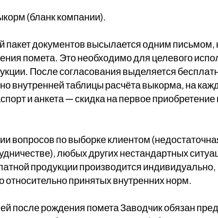
ыкорм (бланк компании).
пакет документов высылается одним письмом, н
дения помета. Это необходимо для целевого исп
укции. После согласования выделяется бесплат
но внутренней таблицы расчёта выкорма, на каж
спорт и анкета — скидка на первое приобретение
ии вопросов по выборке клиентом (недостаточна
удничестве), любых других нестандартных ситуа
латной продукции производится индивидуально,
 относительно принятых внутренних норм.
ней после рождения помета Заводчик обязан пре