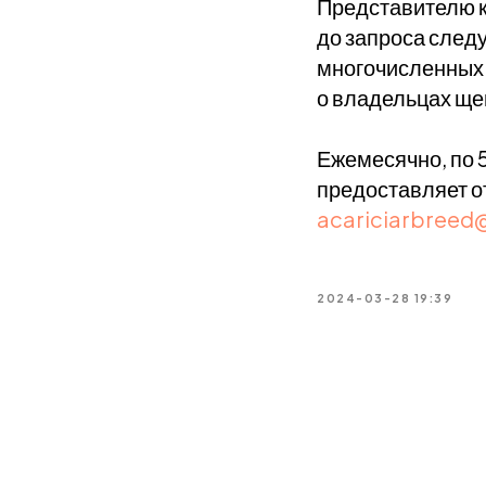
Представителю к
до запроса следу
многочисленных 
о владельцах ще
Ежемесячно, по 
предоставляет о
acariciarbreed
2024-03-28 19:39