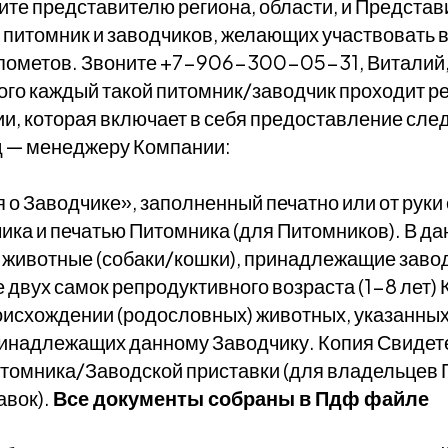
ите представителю региона, области, и Предста
я питомник и заводчиков, желающих участвовать 
пометов. Звоните +7−906−300−05−31, Виталий,
того каждый такой питомник/заводчик проходит р
ии, которая включает в себя предоставление сл
д — менеджеру Компании:
 о Заводчике», заполненный печатно или от руки
ика и печатью Питомника (для Питомников). В д
 животные (собаки/кошки), принадлежащие завод
 двух самок репродуктивного возраста (1−8 лет)
оисхождении (родословных) животных, указанны
ринадлежащих данному Заводчику. Копия Свидет
итомника/Заводской приставки (для владельцев
авок).
Все документы собраны в Пдф файле