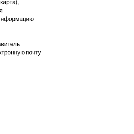
карта),
я
 информацию
авитель
ктронную почту