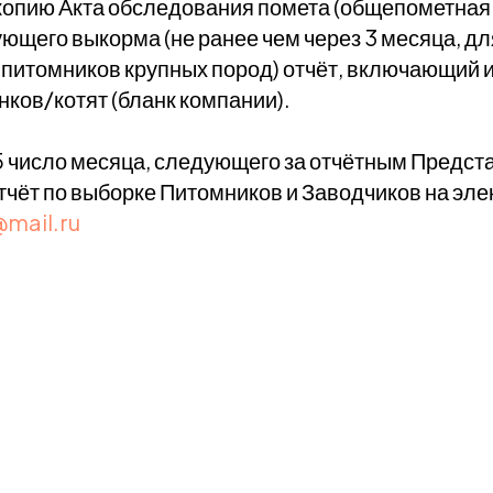
опию Акта обследования помета (общепометная 
ющего выкорма (не ранее чем через 3 месяца, дл
питомников крупных пород) отчёт, включающий
нков/котят (бланк компании).
5 число месяца, следующего за отчётным Предст
тчёт по выборке Питомников и Заводчиков на эле
@mail.ru