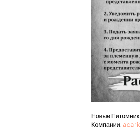
Новые Питомники
Компании.
acari