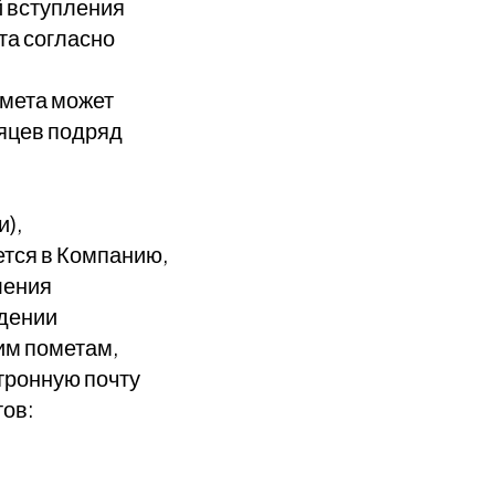
й вступления
та согласно
омета может
яцев подряд
и),
ется в Компанию,
ления
юдении
им пометам,
тронную почту
ов: