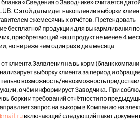
 бланка «Сведения о Заводчике» считается дато
UB. С этой даты идет накопление выборки клиен
авителем ежемесячных отчётов. Претендовать
ие бесплатной продукции для выкармливания п
ик, приобретающий наш продукт не менее 4 мес
ии, но не реже чем один раз в два месяца.
от клиента Заявления на выкорм (бланк компани
нализирует выборку клиента за период и обраща
ительно возможность/невозможность предостав
укции, о чём информирует Заводчика. При собл
 выборки и требований отчётности по предыдущ
аправляет запрос на выкорм в Компанию на элек
@mail.ru
включающий следующий пакет документ