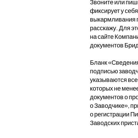
Звоните или пиш
фиксирует у себ
выкармливания 
расскажу. Для э
на сайте Компан
документов Бри
Бланк «Сведения
подписью заводч
указываются все
которых не менее
документов о пр
о Заводчике», п
о регистрации П
Заводских прист