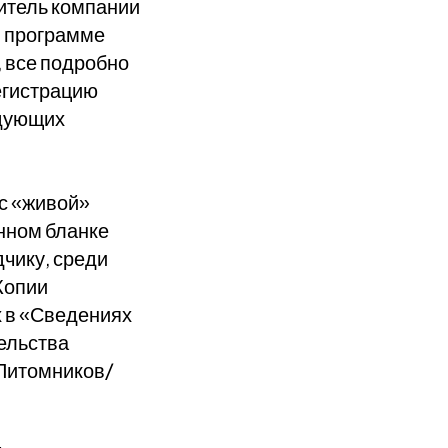
витель компании
в программе
 все подробно
егистрацию
едующих
 с «живой»
анном бланке
чику, среди
 Копии
х в «Сведениях
ельства
 Питомников/