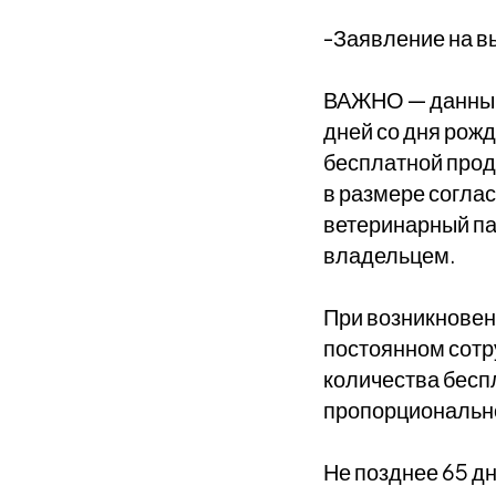
-Заявление на в
ВАЖНО — данный 
дней со дня рож
бесплатной прод
в размере соглас
ветеринарный па
владельцем.
При возникновен
постоянном сотр
количества бесп
пропорционально
Не позднее 65 д