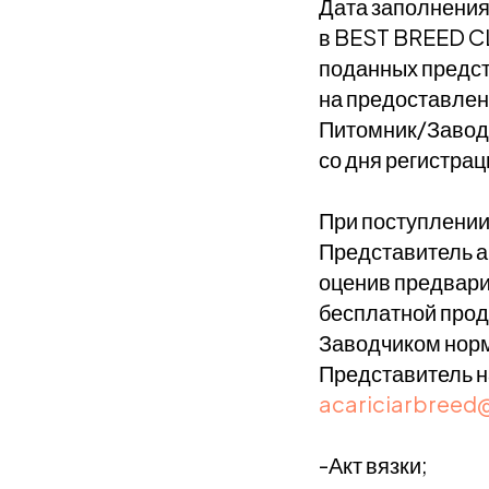
Дата заполнения
в BEST BREED CL
поданных предст
на предоставлен
Питомник/Заводч
со дня регистрац
При поступлении 
Представитель а
оценив предвар
бесплатной прод
Заводчиком норм
Представитель н
acariciarbreed
-Акт вязки;