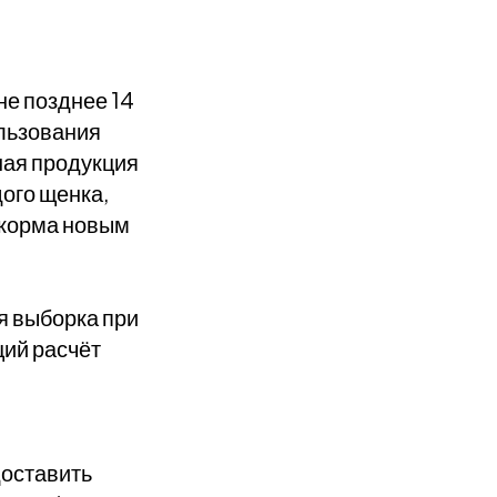
е позднее 14
ользования
ная продукция
дого щенка,
 корма новым
я выборка при
ций расчёт
доставить